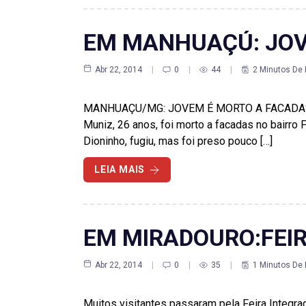
EM MANHUAÇÚ: JOVE
Abr 22, 2014
0
44
2 Minutos De 
MANHUAÇU/MG: JOVEM É MORTO A FACADAS POR
Muniz, 26 anos, foi morto a facadas no bairro 
Dioninho, fugiu, mas foi preso pouco […]
LEIA MAIS
EM MIRADOURO:FEI
Abr 22, 2014
0
35
1 Minutos De 
Muitos visitantes passaram pela Feira Integra