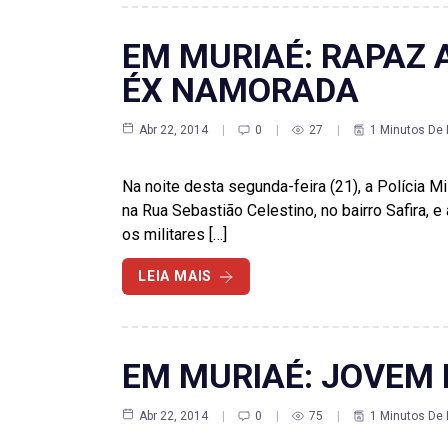
EM MURIAÉ: RAPAZ 
ÉX NAMORADA
Abr 22, 2014
0
27
1 Minutos De 
Na noite desta segunda-feira (21), a Polícia M
na Rua Sebastião Celestino, no bairro Safira,
os militares […]
LEIA MAIS
EM MURIAÉ: JOVEM 
Abr 22, 2014
0
75
1 Minutos De 