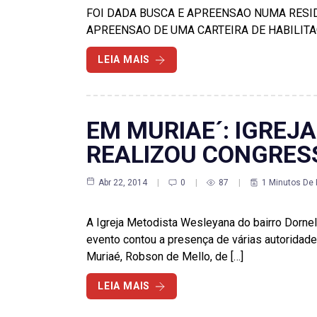
FOI DADA BUSCA E APREENSAO NUMA RESI
APREENSAO DE UMA CARTEIRA DE HABILITA
LEIA MAIS
EM MURIAE´: IGREJ
REALIZOU CONGRES
Abr 22, 2014
0
87
1 Minutos De 
A Igreja Metodista Wesleyana do bairro Dornel
evento contou a presença de várias autoridades
Muriaé, Robson de Mello, de […]
LEIA MAIS