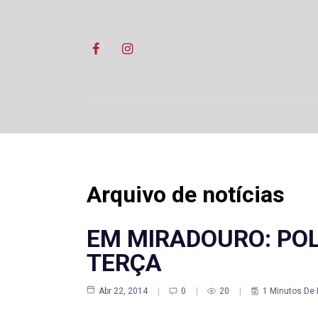
Skip
to
content
Arquivo de notícias
EM MIRADOURO: POL
TERÇA
Abr 22, 2014
0
20
1 Minutos De 