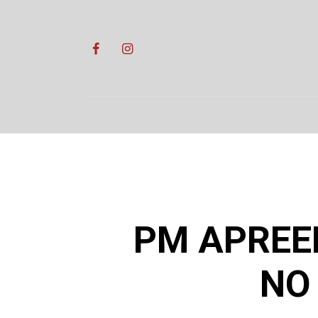
Skip
to
content
PM APREE
NO